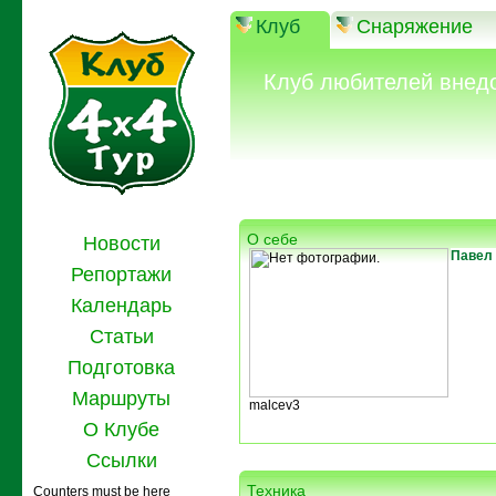
Клуб
Снаряжение
Клуб любителей внед
О себе
Новости
Павел
Репортажи
Календарь
Статьи
Подготовка
Маршруты
malcev3
О Клубе
Ссылки
Техника
Counters must be here