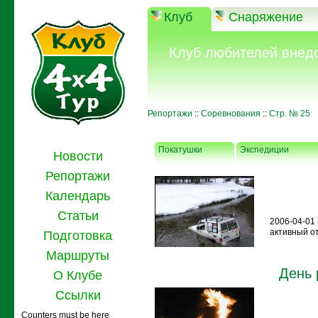
Клуб
Снаряжение
Клуб любителей внед
Репортажи
::
Соревнования
::
Стр. № 25
Покатушки
Экспедиции
Новости
Репортажи
Календарь
Статьи
2006-04-01 
активный о
Подготовка
Маршруты
День 
О Клубе
Ссылки
Counters must be here