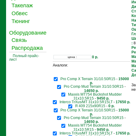
Ин
Такелаж
Ди
Ст
Обвес
Ко
Тюнинг
На
Ти
Ош
Оборудование
Гл
Ши
Связь
:
8.
Распродажа
Ре
Ре
Полный прайс-
Ма
0 р.
цена :
лист
Ма
Аналоги:
Ма
Са
До
Pro Comp X Terrain 31/10.50R15
-
15000
р.
За
Pro Comp Mud Terrain 31/10.50R15
-
не
14650 р.
Maxxis MT754 Buckshot Mudder
31x10.5R15
-
9450 р.
Interco TrXus/MT 31x10.5R15LT
-
17650 р.
Я 409 215x90R15
-
0 р.
Pro Comp X Terrain 31/10.50R15
-
15000
р.
Pro Comp Mud Terrain 31/10.50R15
-
14650 р.
Maxxis MT754 Buckshot Mudder
31x10.5R15
-
9450 р.
Interco TrXus/MT 31x10.5R15LT
-
17650 р.