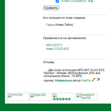
Я 409 215x90R15
-
0 р.
Кто пользуется этим товаром :
Гарри
(Нива-Тайга)
Применяется на автомобилях :
469 (3151*)
Нива 213/214/21
Отзывы:
-
Два года использую BFG M/T 31/10,5/15.
Пробег ~40ткм. (80%асфальт 20% все
остальное) Износ. 75-80%.
оценка:
Нормально
автор
GarPis