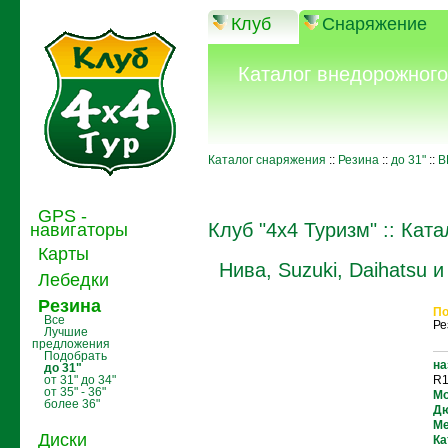
Клуб
Снаряжение
Каталог внедорожног
Каталог снаряжения
::
Резина
::
до 31"
::
B
GPS -
Клуб "4x4 Туризм"
::
Ката
навигаторы
Карты
Нива, Suzuki, Daihatsu
Лебедки
Резина
По
Все
Ре
Лучшие
предложения
Подобрать
на
до 31"
от 31" до 34"
R1
от 35" - 36"
Мо
более 36"
Дю
Ме
Диски
Ка