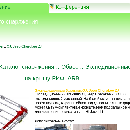
ение
Конференция
го снаряжения
ки
::
OJ, Jeep Cherokee ZJ
Каталог снаряжения
::
Обвес
::
Экспедиционные
на крышу РИФ, ARB
Экспедиционный багажник OJ, Jeep Cherokee ZJ
Экспедиционный багажник OJ, Jeep Cherokee ZJ OJ 001.
экспедиционный усиленный. На 6 стойках устанавливает
проём под люк, 6 кронштейнов под дополнительные фа
может быть укомплектован кронштейном под запасное к
для крепления домкрата типа Hi-Jack Lift.
Дополнительные фото: