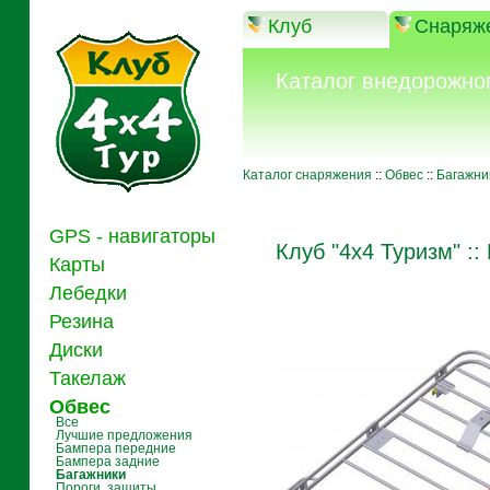
Клуб
Снаряж
Каталог внедорожно
Каталог снаряжения
::
Обвес
::
Багажни
GPS - навигаторы
Клуб "4x4 Туризм"
::
Карты
Лебедки
Резина
Диски
Такелаж
Обвес
Все
Лучшие предложения
Бампера передние
Бампера задние
Багажники
Пороги, защиты