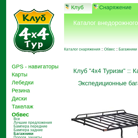
Клуб
Снаряжение
Каталог внедорожног
Каталог снаряжения
::
Обвес
::
Багажники
GPS - навигаторы
Клуб "4x4 Туризм"
::
К
Карты
Лебедки
Экспедиционные баг
Резина
Диски
Такелаж
Обвес
Все
Лучшие предложения
Бампера передние
Бампера задние
Багажники
Пороги, защиты