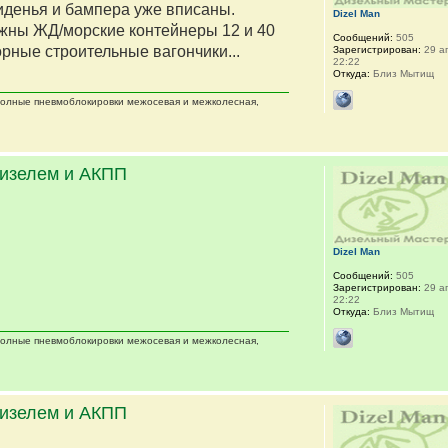
сиденья и бампера уже вписаны.
Dizel Man
жны ЖД/морские контейнеры 12 и 40
Сообщений:
505
орные строительные вагончики...
Зарегистрирован:
29 ап
22:22
Откуда:
Близ Мытищ
 полные пневмоблокировки межосевая и межколесная,
дизелем и АКПП
Dizel Man
Сообщений:
505
Зарегистрирован:
29 ап
22:22
Откуда:
Близ Мытищ
 полные пневмоблокировки межосевая и межколесная,
дизелем и АКПП