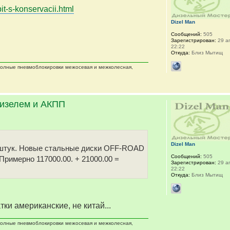
it-s-konservacii.html
Dizel Man
Сообщений:
505
Зарегистрирован:
29 ап
22:22
Откуда:
Близ Мытищ
 полные пневмоблокировки межосевая и межколесная,
дизелем и АКПП
Dizel Man
 5 штук. Новые стальные диски OFF-ROAD
Сообщений:
505
 Примерно 117000.00. + 21000.00 =
Зарегистрирован:
29 ап
22:22
Откуда:
Близ Мытищ
тки американские, не китай...
 полные пневмоблокировки межосевая и межколесная,