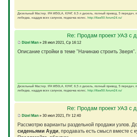
Дизельный Мастер. IFA W50LA, КУНГ, 6,5 л дизель, полный привод, 5 передач,
лебедка, наддув всех сапунов, подкачка колес.
http://ifaw50.forum24.ru/
Re: Продам проект УАЗ с 
Dizel Man
» 28 июл 2021, Ср 16:12
Описание стройки в теме "Начинаю строить Зверя"
Дизельный Мастер. IFA W50LA, КУНГ, 6,5 л дизель, полный привод, 5 передач,
лебедка, наддув всех сапунов, подкачка колес.
http://ifaw50.forum24.ru/
Re: Продам проект УАЗ с 
Dizel Man
» 30 июл 2021, Пт 12:40
Рассмотрю варианты раздельной продажи узлов. Д
сиденьями Ауди
, продавать есть смысл вместе с 