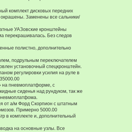
ный комплект дисковых передних
 окрашены. Заменены все сальники/
Штатные УАЗовские кронштейны
ма перекрашивалась. Без следов
енные полистно, дополнительно
ителем, подрульным переключателем
товлен установочный спецкронштейн.
паном регулировки усилия на руле в
 35000.00
» на пневмоплатформе, с
ткидные сиденья над рундуком, так же
 пневмоплатфома.
я от а/м Форд Скорпион с штатным
рмозов. Примерно 5000.00
р в комплекте и, дополнительный
водка на основные узлы. Все