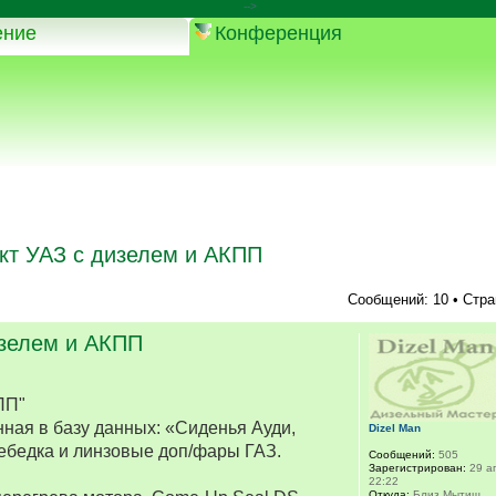
-->
ение
Конференция
кт УАЗ с дизелем и АКПП
Сообщений: 10 • Стр
изелем и АКПП
ПП"
ная в базу данных: «Сиденья Ауди,
Dizel Man
ебедка и линзовые доп/фары ГАЗ.
Сообщений:
505
Зарегистрирован:
29 ап
22:22
Откуда:
Близ Мытищ