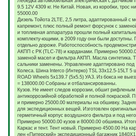
Лебедка автомобильная электрическая с датчиком 
9.5 12V 4309 кг. Не Китай. Новая, из коробки, трос
55000.00
Дизель Тойота 2LTE, 2,5 литра, адаптированный с
капремонт, плюс полный ремонт форсунок с замено
и топливная аппаратура прошли полный капитальн
комплекту-ющими, в 2009 году они были доступны. 
отдельно дороже. Работоспособность продемонстр
АКПП с РК (TLC-78) и карданами. Примерно 50000.
заменой масел и фильтра АКПП. Масла синтетика. 
сальники заменены. Управление адаптировано под 
Колеса. Шина Interco (Интерко) TSL 33x12.5-15LT 5
ROAD Wheels 5x139.7 (5x5.5) УАЗ. Из бокса не вые
= 138000.00 Собраны и отбалансированны.
Кузов. Не имеет следов коррозии, обшит рифленым
антикоррозийной обработкой и полной покраской. 
и примерно 25000.00 материалы на обшивку. Задняя
для экспедиционных вещей. Изготовлен оригиналь
герметичный корпус воздушного фильтра и под нег
Примерно 50000.00 кузов и 80000.00 обшивка. Итог
Каркас и тент. Тент новый. Примерно 4500.00 На ка
лен «Питерский» экспедиционный багажник 1840Х122