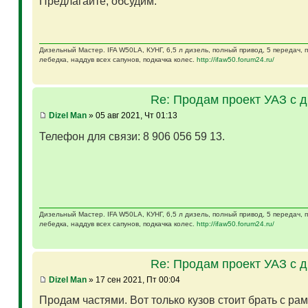
Предлагайте, обсудим.
Дизельный Мастер. IFA W50LA, КУНГ, 6,5 л дизель, полный привод, 5 передач,
лебедка, наддув всех сапунов, подкачка колес.
http://ifaw50.forum24.ru/
Re: Продам проект УАЗ с 
Dizel Man
» 05 авг 2021, Чт 01:13
Телефон для связи: 8 906 056 59 13.
Дизельный Мастер. IFA W50LA, КУНГ, 6,5 л дизель, полный привод, 5 передач,
лебедка, наддув всех сапунов, подкачка колес.
http://ifaw50.forum24.ru/
Re: Продам проект УАЗ с 
Dizel Man
» 17 сен 2021, Пт 00:04
Продам частями. Вот только кузов стоит брать с ра