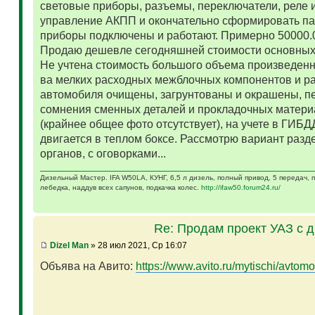
световые приборы, разъемы, переключатели, реле и
управление АКПП и окончательно сформировать па
приборы подключены и работают. Примерно 50000.
Продаю дешевле сегодняшней стоимости основных 
Не учтена стоимость большого объема произведенн
ва мелких расходных межблочных компонентов и р
автомобиля очищены, загрунтованы и окрашены, п
сомнения сменных деталей и прокладочных матери
(крайнее общее фото отсутствует), на учете в ГИБД
двигается в теплом боксе. Рассмотрю вариант разд
органов, с оговорками...
Дизельный Мастер. IFA W50LA, КУНГ, 6,5 л дизель, полный привод, 5 передач,
лебедка, наддув всех сапунов, подкачка колес.
http://ifaw50.forum24.ru/
Re: Продам проект УАЗ с 
Dizel Man
» 28 июл 2021, Ср 16:07
Объява на Авито:
https://www.avito.ru/mytischi/avtomo