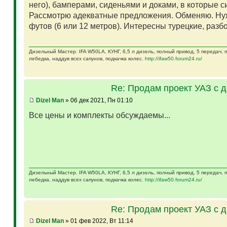
него), бамперами, сиденьями и доками, в которые 
Рассмотрю адекватные предложения. Обменяю. Ну
футов (6 или 12 метров). Интересны турецкие, разб
Дизельный Мастер. IFA W50LA, КУНГ, 6,5 л дизель, полный привод, 5 передач,
лебедка, наддув всех сапунов, подкачка колес.
http://ifaw50.forum24.ru/
Re: Продам проект УАЗ с 
Dizel Man
» 06 дек 2021, Пн 01:10
Все цены и комплекты обсуждаемы...
Дизельный Мастер. IFA W50LA, КУНГ, 6,5 л дизель, полный привод, 5 передач,
лебедка, наддув всех сапунов, подкачка колес.
http://ifaw50.forum24.ru/
Re: Продам проект УАЗ с 
Dizel Man
» 01 фев 2022, Вт 11:14