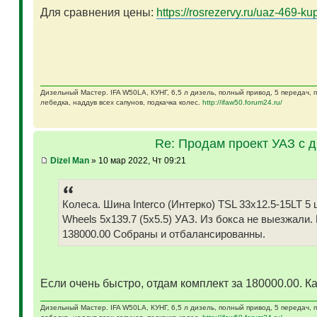
Для сравнения цены:
https://rosrezervy.ru/uaz-469-kup
Дизельный Мастер. IFA W50LA, КУНГ, 6,5 л дизель, полный привод, 5 передач,
лебедка, наддув всех сапунов, подкачка колес.
http://ifaw50.forum24.ru/
Re: Продам проект УАЗ с 
Dizel Man
» 10 мар 2022, Чт 09:21
Колеса. Шина Interco (Интерко) TSL 33x12.5-15LT
Wheels 5x139.7 (5x5.5) УАЗ. Из бокса не выезжали.
138000.00 Собраны и отбалансированны.
Если очень быстро, отдам комплект за 180000.00. Ка
Дизельный Мастер. IFA W50LA, КУНГ, 6,5 л дизель, полный привод, 5 передач,