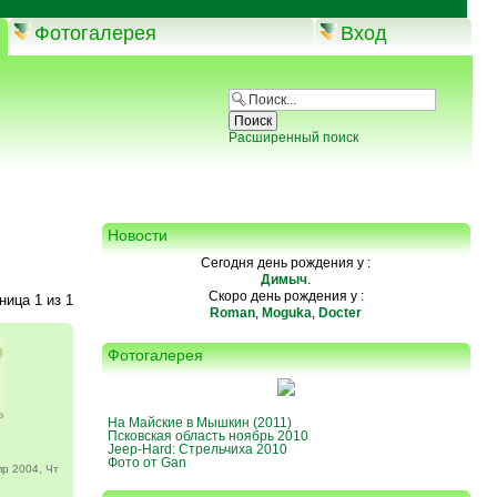
Фотогалерея
Вход
Расширенный поиск
Новости
Сегодня день рождения у :
Димыч
.
Скоро день рождения у :
аница
1
из
1
Roman
,
Moguka
,
Docter
Фотогалерея
На Майские в Мышкин (2011)
Псковская область ноябрь 2010
Jeep-Hard: Стрельчиха 2010
Фото от Gan
р 2004, Чт