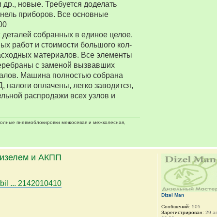
 др., новые. Требуется доделать
нель приборов. Все основные
00
деталей собранных в единое целое.
ых работ и стоимости большого кол-
асходных материалов. Все элементы
еребраны с заменой вызвавших
алов. Машина полностью собрана
Д, налоги оплачены, легко заводится,
ельной распродажи всех узлов и
 полные пневмоблокировки межосевая и межколесная,
дизелем и АКПП
bil ... 2142010410
Dizel Man
Сообщений:
505
Зарегистрирован:
29 ап