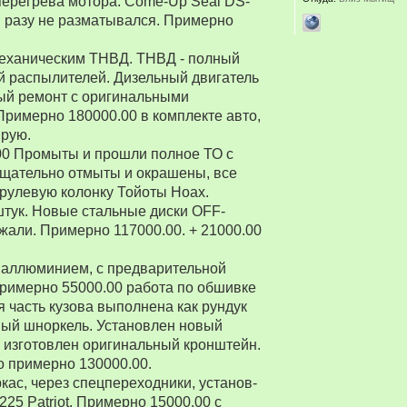
перегрева мотора. Come-Up Seal DS-
 ни разу не разматывался. Примерно
 механическим ТНВД. ТНВД - полный
й распылителей. Дизельный двигатель
ый ремонт с оригинальными
Примерно 180000.00 в комплекте авто,
ирую.
00 Промыты и прошли полное ТО с
Тщательно отмыты и окрашены, все
рулевую колонку Тойоты Ноах.
 штук. Новые стальные диски OFF-
зжали. Примерно 117000.00. + 21000.00
 аллюминием, с предварительной
Примерно 55000.00 работа по обшивке
 часть кузова выполнена как рундук
ный шноркель. Установлен новый
о изготовлен оригинальный кронштейн.
о примерно 130000.00.
ркас, через спецпереходники, установ-
5 Patriot. Примерно 15000.00 с