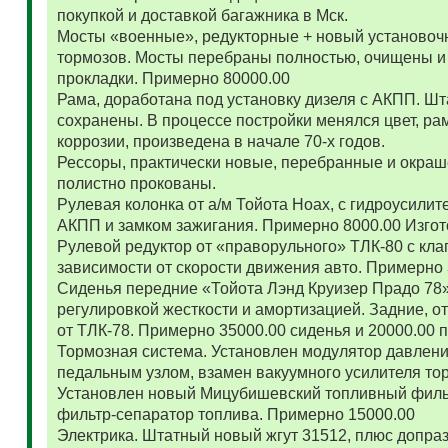
покупкой и доставкой багажника в Мск.
Мосты «военные», редукторные + новый установоч
тормозов. Мосты перебраны полностью, очищены и
прокладки. Примерно 80000.00
Рама, доработана под установку дизеля с АКПП. 
сохранены. В процессе постройки менялся цвет, ра
коррозии, произведена в начале 70-х годов.
Рессоры, практически новые, перебранные и окраш
полистно прокованы.
Рулевая колонка от а/м Тойота Ноах, с гидроусил
АКПП и замком зажигания. Примерно 8000.00 Изго
Рулевой редуктор от «праворульного» ТЛК-80 с кла
зависимости от скорости движения авто. Примерно
Сиденья передние «Тойота Лэнд Круизер Прадо 78
регулировкой жесткости и амортизацией. Задние, о
от ТЛК-78. Примерно 35000.00 сиденья и 20000.00
Тормозная система. Установлен модулятор давлени
педальным узлом, взамен вакуумного усилителя то
Установлен новый Мицубишевский топливный фильт
фильтр-сепаратор топлива. Примерно 15000.00
Электрика. Штатный новый жгут 31512, плюс допраз