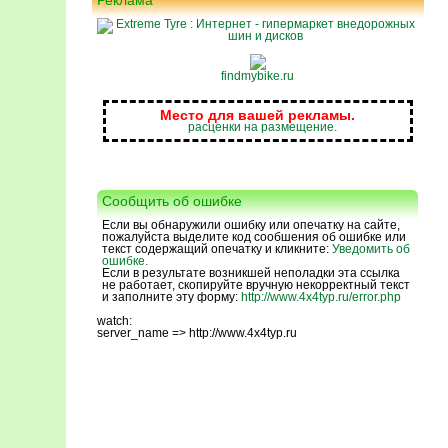
Реклама
findmybike.ru
Место для вашей рекламы.
расценки на размещение.
Сообщить об ошибке
Если вы обнаружили ошибку или опечатку на сайте,
пожалуйста выделите код сообшения об ошибке или
текст содержащий опечатку и кликните:
Уведомить об
ошибке.
Если в результате возникшей неполадки эта ссылка
не работает, скопируйте вручную некорректный текст
и заполните эту форму:
http://www.4x4typ.ru/error.php
watch:
server_name => http://www.4x4typ.ru