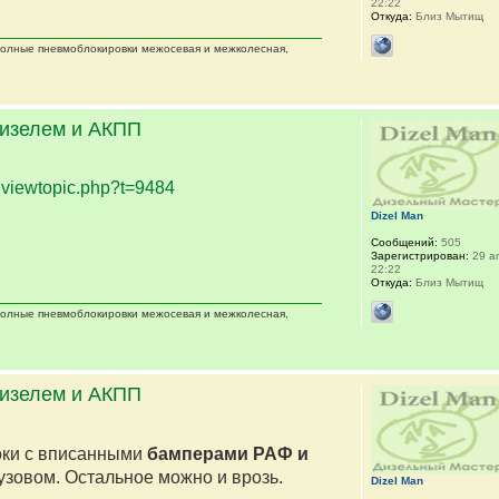
22:22
Откуда:
Близ Мытищ
 полные пневмоблокировки межосевая и межколесная,
дизелем и АКПП
.
viewtopic.php?t=9484
Dizel Man
Сообщений:
505
Зарегистрирован:
29 ап
22:22
Откуда:
Близ Мытищ
 полные пневмоблокировки межосевая и межколесная,
дизелем и АКПП
оки с вписанными
бамперами РАФ и
кузовом. Остальное можно и врозь.
Dizel Man