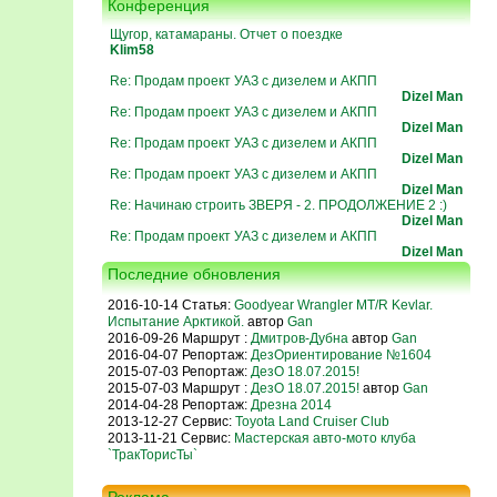
Конференция
Щугор, катамараны. Отчет о поездке
Klim58
Re: Продам проект УАЗ с дизелем и АКПП
Dizel Man
Re: Продам проект УАЗ с дизелем и АКПП
Dizel Man
Re: Продам проект УАЗ с дизелем и АКПП
Dizel Man
Re: Продам проект УАЗ с дизелем и АКПП
Dizel Man
Re: Начинаю строить ЗВЕРЯ - 2. ПРОДОЛЖЕНИЕ 2 :)
Dizel Man
Re: Продам проект УАЗ с дизелем и АКПП
Dizel Man
Последние обновления
2016-10-14 Статья:
Goodyear Wrangler MT/R Kevlar.
Испытание Арктикой.
автор
Gan
2016-09-26 Маршрут :
Дмитров-Дубна
автор
Gan
2016-04-07 Репортаж:
ДезОриентирование №1604
2015-07-03 Репортаж:
ДезО 18.07.2015!
2015-07-03 Маршрут :
ДезО 18.07.2015!
автор
Gan
2014-04-28 Репортаж:
Дрезна 2014
2013-12-27 Сервис:
Toyota Land Cruiser Club
2013-11-21 Сервис:
Мастерская авто-мото клуба
`ТракТорисТы`