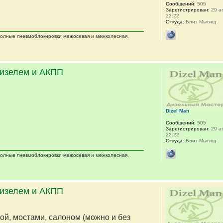
Сообщений:
505
Зарегистрирован:
29 ап
22:22
Откуда:
Близ Мытищ
 полные пневмоблокировки межосевая и межколесная,
дизелем и АКПП
Dizel Man
Сообщений:
505
Зарегистрирован:
29 ап
22:22
Откуда:
Близ Мытищ
 полные пневмоблокировки межосевая и межколесная,
дизелем и АКПП
мой, мостами, салоном (можно и без