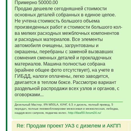
Примерно 50000.00
Продаю дешевле сегодняшней стоимости
основных деталей собранных в единое целое.
Не учтена стоимость большого объема
произведенных работ и стоимости большого кол-
ва мелких расходных межблочных компонентов
и расходных материалов. Все элементы
автомобиля очищены, загрунтованы и
окрашены, перебраны с заменой вызвавших
сомнения сменных деталей и прокладочных
материалов. Машина полностью собрана
(крайнее общее фото отсутствует), на учете в
ГИБДД, налоги оплачены, легко заводится,
двигается в теплом боксе. Рассмотрю вариант
раздельной распродажи всех узлов и органов, с
оговорками...
Дизельный Мастер. IFA W50LA, КУНГ, 6,5 л дизель, полный привод, 5
передач, полные пневмоблокировки межосевая и межколесная, лебедка,
наддув всех сапунов, подкачка колес.
http://ifaw50.forum24.ru/
Re: Продам проект УАЗ с дизелем и АКПП