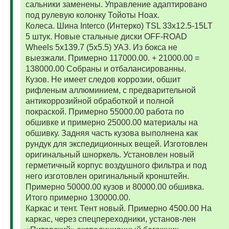
сальники заменены. Управление адаптировано
под рулевую колонку Тойоты Ноах.
Колеса. Шина Interco (Интерко) TSL 33x12.5-15LT
5 штук. Новые стальные диски OFF-ROAD
Wheels 5x139.7 (5x5.5) УАЗ. Из бокса не
выезжали. Примерно 117000.00. + 21000.00 =
138000.00 Собраны и отбалансированны.
Кузов. Не имеет следов коррозии, обшит
рифленым аллюминием, с предварительной
антикоррозийной обработкой и полной
покраской. Примерно 55000.00 работа по
обшивке и примерно 25000.00 материалы на
обшивку. Задняя часть кузова выполнена как
рундук для экспедиционных вещей. Изготовлен
оригинальный шноркель. Установлен новый
герметичный корпус воздушного фильтра и под
него изготовлен оригинальный кронштейн.
Примерно 50000.00 кузов и 80000.00 обшивка.
Итого примерно 130000.00.
Каркас и тент. Тент новый. Примерно 4500.00 На
каркас, через спецпереходники, установ-лен