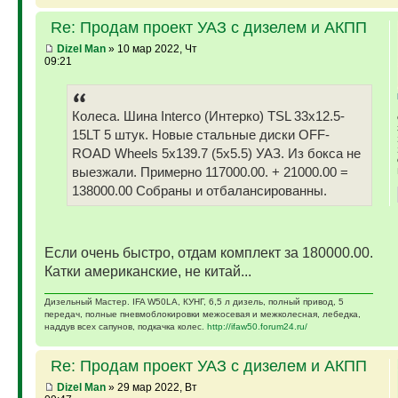
Re: Продам проект УАЗ с дизелем и АКПП
Dizel Man
» 10 мар 2022, Чт
09:21
Колеса. Шина Interco (Интерко) TSL 33x12.5-
15LT 5 штук. Новые стальные диски OFF-
ROAD Wheels 5x139.7 (5x5.5) УАЗ. Из бокса не
выезжали. Примерно 117000.00. + 21000.00 =
138000.00 Собраны и отбалансированны.
Если очень быстро, отдам комплект за 180000.00.
Катки американские, не китай...
Дизельный Мастер. IFA W50LA, КУНГ, 6,5 л дизель, полный привод, 5
передач, полные пневмоблокировки межосевая и межколесная, лебедка,
наддув всех сапунов, подкачка колес.
http://ifaw50.forum24.ru/
Re: Продам проект УАЗ с дизелем и АКПП
Dizel Man
» 29 мар 2022, Вт