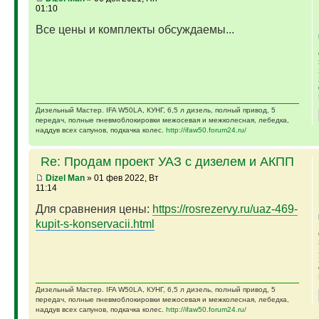
01:10
Все цены и комплекты обсуждаемы...
Дизельный Мастер. IFA W50LA, КУНГ, 6,5 л дизель, полный привод, 5
передач, полные пневмоблокировки межосевая и межколесная, лебедка,
наддув всех сапунов, подкачка колес.
http://ifaw50.forum24.ru/
Re: Продам проект УАЗ с дизелем и АКПП
Dizel Man
» 01 фев 2022, Вт
11:14
Для сравнения цены:
https://rosrezervy.ru/uaz-469-
kupit-s-konservacii.html
Дизельный Мастер. IFA W50LA, КУНГ, 6,5 л дизель, полный привод, 5
передач, полные пневмоблокировки межосевая и межколесная, лебедка,
наддув всех сапунов, подкачка колес.
http://ifaw50.forum24.ru/