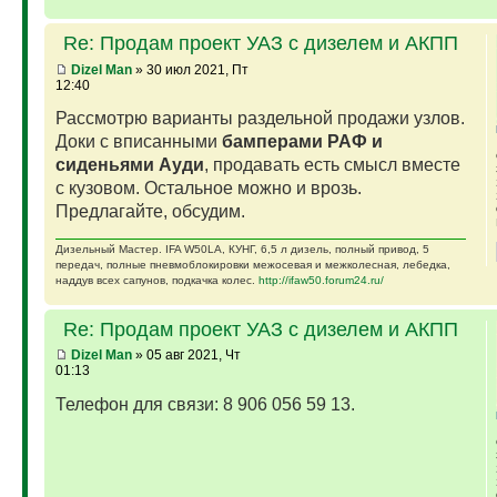
Re: Продам проект УАЗ с дизелем и АКПП
Dizel Man
» 30 июл 2021, Пт
12:40
Рассмотрю варианты раздельной продажи узлов.
Доки с вписанными
бамперами РАФ и
сиденьями Ауди
, продавать есть смысл вместе
с кузовом. Остальное можно и врозь.
Предлагайте, обсудим.
Дизельный Мастер. IFA W50LA, КУНГ, 6,5 л дизель, полный привод, 5
передач, полные пневмоблокировки межосевая и межколесная, лебедка,
наддув всех сапунов, подкачка колес.
http://ifaw50.forum24.ru/
Re: Продам проект УАЗ с дизелем и АКПП
Dizel Man
» 05 авг 2021, Чт
01:13
Телефон для связи: 8 906 056 59 13.