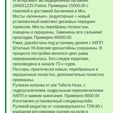
«Питерский» экспедиционный багажник
1840Х1225 Patriot. Примерно 15000.00 с
покупкой и доставкой багажника в Мск.
Мосты «военные», редукторные + новый
установочный комплект дисковых передних
тормозов. Мосты перебраны полностью,
очищены и окрашены. Заменены все сальники/
прокладки. Примерно 80000.00
Рама, доработана под установку дизеля с АКПП.
Штатные УАЗовские кронштейны сохранены. В
процессе постройки менялся цвет, рама
перекрашивалась. Без следов коррозии,
произведена в начале 70-х годов.
Рессоры, практически новые, перебранные и
окрашенные полистно, дополнительно полистно
прокованы.
Рулевая колонка от а/м Тойота Ноах, с
гидроусилителем, подрульным переключателем
АКПП и замком зажигания. Примерно 8000.00
Изготовлен установочный спецкронштейн.
Рулевой редуктор от «праворульного» ТЛК-80 с
клапаном регулировки усилия на руле в