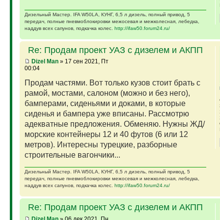
Дизельный Мастер. IFA W50LA, КУНГ, 6,5 л дизель, полный привод, 5
передач, полные пневмоблокировки межосевая и межколесная, лебедка,
наддув всех сапунов, подкачка колес.
http://ifaw50.forum24.ru/
Re: Продам проект УАЗ с дизелем и АКПП
Dizel Man
» 17 сен 2021, Пт
00:04
Продам частями. Вот только кузов стоит брать с
рамой, мостами, салоном (можно и без него),
бамперами, сиденьями и доками, в которые
сиденья и бампера уже вписаны. Рассмотрю
адекватные предложения. Обменяю. Нужны ЖД/
морские контейнеры 12 и 40 футов (6 или 12
метров). Интересны турецкие, разборные
строительные вагончики...
Дизельный Мастер. IFA W50LA, КУНГ, 6,5 л дизель, полный привод, 5
передач, полные пневмоблокировки межосевая и межколесная, лебедка,
наддув всех сапунов, подкачка колес.
http://ifaw50.forum24.ru/
Re: Продам проект УАЗ с дизелем и АКПП
Dizel Man
» 06 дек 2021, Пн