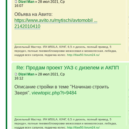
Dizel Man
» 28 июл 2021, Ср
16:07
Объява на Авито:
https://www.avito.ru/mytischi/avtomobil ...
2142010410
Дизельный Мастер. IFA W50LA, КУНГ, 6,5 л дизель, полный привод, 5
передач, полные пневмоблокировки межосевая и межколесная, лебедка,
наддув всех сапунов, подкачка колес.
http://ifaw50.forum24.ru/
Re: Продам проект УАЗ с дизелем и АКПП
Dizel Man
» 28 июл 2021, Ср
16:12
Описание стройки в теме "Начинаю строить
Зверя".
viewtopic.php?t=9484
Дизельный Мастер. IFA W50LA, КУНГ, 6,5 л дизель, полный привод, 5
передач, полные пневмоблокировки межосевая и межколесная, лебедка,
наддув всех сапунов, подкачка колес.
http://ifaw50.forum24.ru/