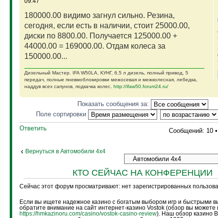
09:47
180000.00 видимо загнул сильно. Резина,
сегодня, если есть в наличии, стоит 25000.00,
диски по 8800.00. Получается 125000.00 +
44000.00 = 169000.00. Отдам колеса за
150000.00...
Дизельный Мастер. IFA W50LA, КУНГ, 6,5 л дизель, полный привод, 5
передач, полные пневмоблокировки межосевая и межколесная, лебедка,
наддув всех сапунов, подкачка колес.
http://ifaw50.forum24.ru/
Показать сообщения за:
Поле сортировки
Ответить
Сообщений: 10 
Вернуться в Автомобили 4х4
КТО СЕЙЧАС НА КОНФЕРЕНЦИИ
Сейчас этот форум просматривают: нет зарегистрированных пользоват
Если вы ищете надежное казино с богатым выбором игр и быстрыми в
обратите внимание на сайт интернет-казино Vostok (обзор вы можете 
https://hmkazinoru.com/casino/vostok-casino-review
). Наш обзор казино 