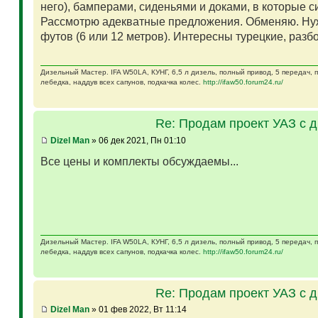
него), бамперами, сиденьями и доками, в которые 
Рассмотрю адекватные предложения. Обменяю. Ну
футов (6 или 12 метров). Интересны турецкие, разб
Дизельный Мастер. IFA W50LA, КУНГ, 6,5 л дизель, полный привод, 5 передач,
лебедка, наддув всех сапунов, подкачка колес.
http://ifaw50.forum24.ru/
Re: Продам проект УАЗ с 
Dizel Man
» 06 дек 2021, Пн 01:10
Все цены и комплекты обсуждаемы...
Дизельный Мастер. IFA W50LA, КУНГ, 6,5 л дизель, полный привод, 5 передач,
лебедка, наддув всех сапунов, подкачка колес.
http://ifaw50.forum24.ru/
Re: Продам проект УАЗ с 
Dizel Man
» 01 фев 2022, Вт 11:14