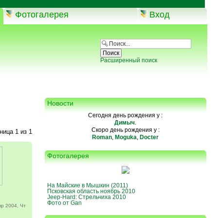
Фотогалерея
Вход
Расширенный поиск
Новости
Сегодня день рождения у :
Димыч
.
Скоро день рождения у :
аница
1
из
1
Roman
,
Moguka
,
Docter
Фотогалерея
На Майские в Мышкин (2011)
Псковская область ноябрь 2010
Jeep-Hard: Стрельчиха 2010
Фото от Gan
р 2004, Чт