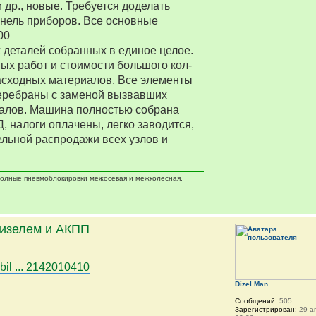
 др., новые. Требуется доделать
нель приборов. Все основные
00
деталей собранных в единое целое.
ых работ и стоимости большого кол-
асходных материалов. Все элементы
еребраны с заменой вызвавших
алов. Машина полностью собрана
Д, налоги оплачены, легко заводится,
ельной распродажи всех узлов и
 полные пневмоблокировки межосевая и межколесная,
дизелем и АКПП
bil ... 2142010410
Dizel Man
Сообщений:
505
Зарегистрирован:
29 ап