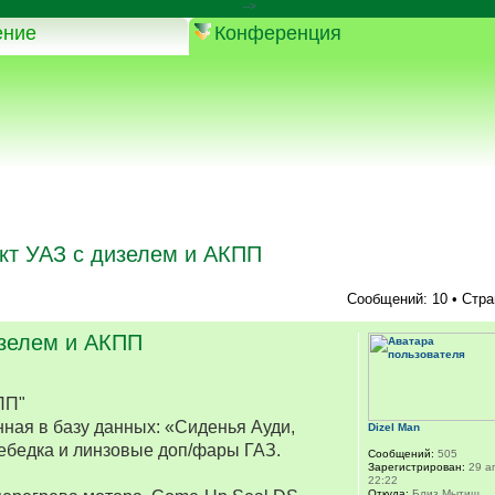
-->
ение
Конференция
кт УАЗ с дизелем и АКПП
Сообщений: 10 • Стр
изелем и АКПП
ПП"
ная в базу данных: «Сиденья Ауди,
Dizel Man
ебедка и линзовые доп/фары ГАЗ.
Сообщений:
505
Зарегистрирован:
29 ап
22:22
Откуда:
Близ Мытищ