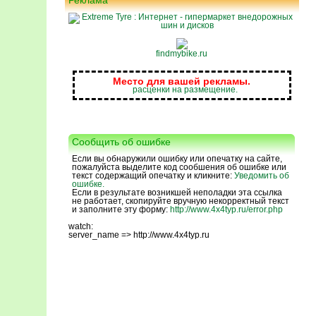
Реклама
findmybike.ru
Место для вашей рекламы.
расценки на размещение.
Сообщить об ошибке
Если вы обнаружили ошибку или опечатку на сайте,
пожалуйста выделите код сообшения об ошибке или
текст содержащий опечатку и кликните:
Уведомить об
ошибке.
Если в результате возникшей неполадки эта ссылка
не работает, скопируйте вручную некорректный текст
и заполните эту форму:
http://www.4x4typ.ru/error.php
watch:
server_name => http://www.4x4typ.ru