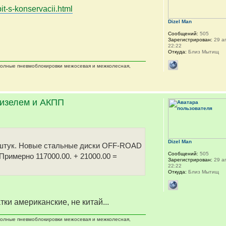
it-s-konservacii.html
Dizel Man
Сообщений:
505
Зарегистрирован:
29 ап
22:22
Откуда:
Близ Мытищ
 полные пневмоблокировки межосевая и межколесная,
дизелем и АКПП
Dizel Man
 5 штук. Новые стальные диски OFF-ROAD
Сообщений:
505
 Примерно 117000.00. + 21000.00 =
Зарегистрирован:
29 ап
22:22
Откуда:
Близ Мытищ
тки американские, не китай...
 полные пневмоблокировки межосевая и межколесная,