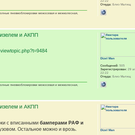
22:22
Откуда:
Близ Мытищ
 полные пневмоблокировки межосевая и межколесная,
дизелем и АКПП
.
viewtopic.php?t=9484
Dizel Man
Сообщений:
505
Зарегистрирован:
29 ап
22:22
Откуда:
Близ Мытищ
 полные пневмоблокировки межосевая и межколесная,
дизелем и АКПП
оки с вписанными
бамперами РАФ и
кузовом. Остальное можно и врозь.
Dizel Man