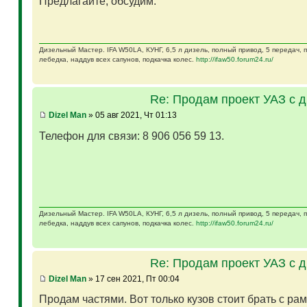
Предлагайте, обсудим.
Дизельный Мастер. IFA W50LA, КУНГ, 6,5 л дизель, полный привод, 5 передач,
лебедка, наддув всех сапунов, подкачка колес.
http://ifaw50.forum24.ru/
Re: Продам проект УАЗ с 
Dizel Man
» 05 авг 2021, Чт 01:13
Телефон для связи: 8 906 056 59 13.
Дизельный Мастер. IFA W50LA, КУНГ, 6,5 л дизель, полный привод, 5 передач,
лебедка, наддув всех сапунов, подкачка колес.
http://ifaw50.forum24.ru/
Re: Продам проект УАЗ с 
Dizel Man
» 17 сен 2021, Пт 00:04
Продам частями. Вот только кузов стоит брать с ра