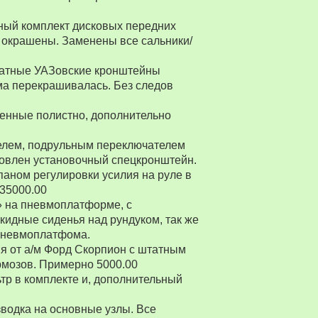
ный комплект дисковых передних
 окрашены. Заменены все сальники/
Штатные УАЗовские кронштейны
ма перекрашивалась. Без следов
енные полистно, дополнительно
ителем, подрульным переключателем
товлен установочный спецкронштейн.
паном регулировки усилия на руле в
 35000.00
» на пневмоплатформе, с
ткидные сиденья над рундуком, так же
 пневмоплатфома.
я от а/м Форд Скорпион с штатным
рмозов. Примерно 5000.00
р в комплекте и, дополнительный
водка на основные узлы. Все