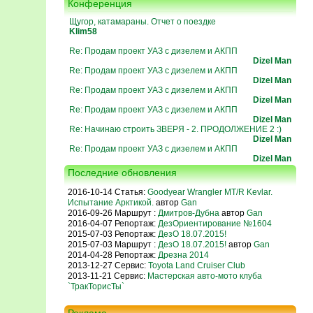
Конференция
Щугор, катамараны. Отчет о поездке
Klim58
Re: Продам проект УАЗ с дизелем и АКПП
Dizel Man
Re: Продам проект УАЗ с дизелем и АКПП
Dizel Man
Re: Продам проект УАЗ с дизелем и АКПП
Dizel Man
Re: Продам проект УАЗ с дизелем и АКПП
Dizel Man
Re: Начинаю строить ЗВЕРЯ - 2. ПРОДОЛЖЕНИЕ 2 :)
Dizel Man
Re: Продам проект УАЗ с дизелем и АКПП
Dizel Man
Последние обновления
2016-10-14 Статья:
Goodyear Wrangler MT/R Kevlar.
Испытание Арктикой.
автор
Gan
2016-09-26 Маршрут :
Дмитров-Дубна
автор
Gan
2016-04-07 Репортаж:
ДезОриентирование №1604
2015-07-03 Репортаж:
ДезО 18.07.2015!
2015-07-03 Маршрут :
ДезО 18.07.2015!
автор
Gan
2014-04-28 Репортаж:
Дрезна 2014
2013-12-27 Сервис:
Toyota Land Cruiser Club
2013-11-21 Сервис:
Мастерская авто-мото клуба
`ТракТорисТы`