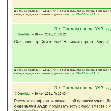
Дизельный Мастер. IFA W50LA, КУНГ, 6,5 л дизель, полный привод, 5 передач,
лебедка, наддув всех сапунов, подкачка колес.
http://ifaw50.forum24.ru/
Re: Продам проект УАЗ с 
Dizel Man
» 28 июл 2021, Ср 16:12
Описание стройки в теме "Начинаю строить Зверя"
Дизельный Мастер. IFA W50LA, КУНГ, 6,5 л дизель, полный привод, 5 передач,
лебедка, наддув всех сапунов, подкачка колес.
http://ifaw50.forum24.ru/
Re: Продам проект УАЗ с 
Dizel Man
» 30 июл 2021, Пт 12:40
Рассмотрю варианты раздельной продажи узлов. Д
сиденьями Ауди
, продавать есть смысл вместе с 