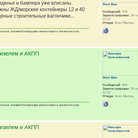
сиденья и бампера уже вписаны.
Dizel Man
жны ЖД/морские контейнеры 12 и 40
Сообщений:
505
орные строительные вагончики...
Зарегистрирован:
29 ап
22:22
Откуда:
Близ Мытищ
 полные пневмоблокировки межосевая и межколесная,
дизелем и АКПП
Dizel Man
Сообщений:
505
Зарегистрирован:
29 ап
22:22
Откуда:
Близ Мытищ
 полные пневмоблокировки межосевая и межколесная,
дизелем и АКПП