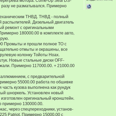
перегрева мотора. Come-Up Seal DS-
 ни разу не разматывался. Примерно
 механическим ТНВД. ТНВД - полный
й распылителей. Дизельный двигатель
ый ремонт с оригинальными
Примерно 180000.00 в комплекте авто,
ирую.
00 Промыты и прошли полное ТО с
Тщательно отмыты и окрашены, все
рулевую колонку Тойоты Ноах.
 штук. Новые стальные диски OFF-
зжали. Примерно 117000.00. + 21000.00
 аллюминием, с предварительной
Примерно 55000.00 работа по обшивке
 часть кузова выполнена как рундук
ный шноркель. Установлен новый
о изготовлен оригинальный кронштейн.
о примерно 130000.00.
ркас, через спецпереходники, установ-
5 Patriot. Примерно 15000.00 с