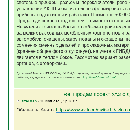
световые приборы, разъемы, переключатели, реле и
управление АКПП и окончательно сформировать па
приборы подключены и работают. Примерно 50000.
Продаю дешевле сегодняшней стоимости основных 
Не учтена стоимость большого объема произведенн
ва мелких расходных межблочных компонентов и р
автомобиля очищены, загрунтованы и окрашены, п
сомнения сменных деталей и прокладочных матери
(крайнее общее фото отсутствует), на учете в ГИБД
двигается в теплом боксе. Рассмотрю вариант разд
органов, с оговорками...
Дизельный Мастер. IFA W50LA, КУНГ, 6,5 л дизель, полный привод, 5 передач,
лебедка, наддув всех сапунов, подкачка колес.
http://ifaw50.forum24.ru/
Re: Продам проект УАЗ с 
Dizel Man
» 28 июл 2021, Ср 16:07
Объява на Авито:
https://www.avito.ru/mytischi/avtomo