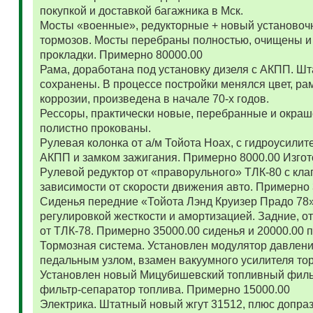
покупкой и доставкой багажника в Мск.
Мосты «военные», редукторные + новый установоч
тормозов. Мосты перебраны полностью, очищены и
прокладки. Примерно 80000.00
Рама, доработана под установку дизеля с АКПП. 
сохранены. В процессе постройки менялся цвет, ра
коррозии, произведена в начале 70-х годов.
Рессоры, практически новые, перебранные и окраш
полистно прокованы.
Рулевая колонка от а/м Тойота Ноах, с гидроусил
АКПП и замком зажигания. Примерно 8000.00 Изго
Рулевой редуктор от «праворульного» ТЛК-80 с кла
зависимости от скорости движения авто. Примерно
Сиденья передние «Тойота Лэнд Круизер Прадо 78
регулировкой жесткости и амортизацией. Задние, о
от ТЛК-78. Примерно 35000.00 сиденья и 20000.00
Тормозная система. Установлен модулятор давлени
педальным узлом, взамен вакуумного усилителя то
Установлен новый Мицубишевский топливный фильт
фильтр-сепаратор топлива. Примерно 15000.00
Электрика. Штатный новый жгут 31512, плюс допраз