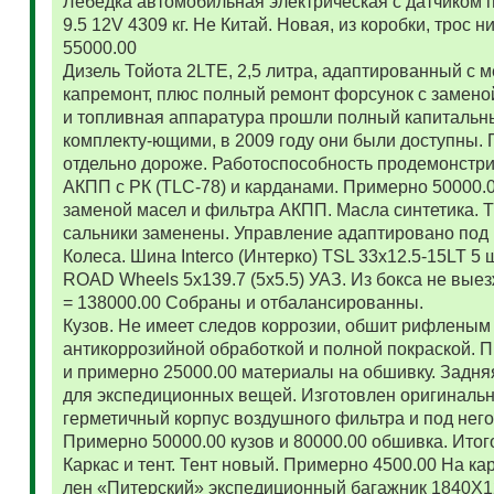
Лебедка автомобильная электрическая с датчиком 
9.5 12V 4309 кг. Не Китай. Новая, из коробки, трос
55000.00
Дизель Тойота 2LTE, 2,5 литра, адаптированный с
капремонт, плюс полный ремонт форсунок с замено
и топливная аппаратура прошли полный капитальн
комплекту-ющими, в 2009 году они были доступны. 
отдельно дороже. Работоспособность продемонстр
АКПП с РК (TLC-78) и карданами. Примерно 50000.
заменой масел и фильтра АКПП. Масла синтетика. 
сальники заменены. Управление адаптировано под 
Колеса. Шина Interco (Интерко) TSL 33x12.5-15LT 5
ROAD Wheels 5x139.7 (5x5.5) УАЗ. Из бокса не вые
= 138000.00 Собраны и отбалансированны.
Кузов. Не имеет следов коррозии, обшит рифленым
антикоррозийной обработкой и полной покраской. 
и примерно 25000.00 материалы на обшивку. Задняя
для экспедиционных вещей. Изготовлен оригиналь
герметичный корпус воздушного фильтра и под нег
Примерно 50000.00 кузов и 80000.00 обшивка. Итог
Каркас и тент. Тент новый. Примерно 4500.00 На ка
лен «Питерский» экспедиционный багажник 1840Х122