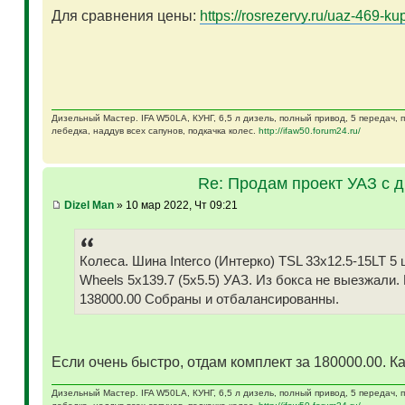
Для сравнения цены:
https://rosrezervy.ru/uaz-469-kup
Дизельный Мастер. IFA W50LA, КУНГ, 6,5 л дизель, полный привод, 5 передач,
лебедка, наддув всех сапунов, подкачка колес.
http://ifaw50.forum24.ru/
Re: Продам проект УАЗ с 
Dizel Man
» 10 мар 2022, Чт 09:21
Колеса. Шина Interco (Интерко) TSL 33x12.5-15LT
Wheels 5x139.7 (5x5.5) УАЗ. Из бокса не выезжали.
138000.00 Собраны и отбалансированны.
Если очень быстро, отдам комплект за 180000.00. Ка
Дизельный Мастер. IFA W50LA, КУНГ, 6,5 л дизель, полный привод, 5 передач,