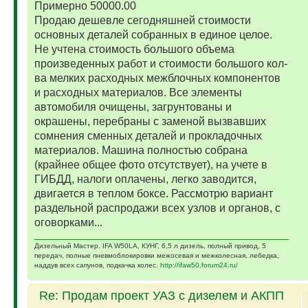
Примерно 50000.00
Продаю дешевле сегодняшней стоимости
основных деталей собранных в единое целое.
Не учтена стоимость большого объема
произведенных работ и стоимости большого кол-
ва мелких расходных межблочных компонентов
и расходных материалов. Все элементы
автомобиля очищены, загрунтованы и
окрашены, перебраны с заменой вызвавших
сомнения сменных деталей и прокладочных
материалов. Машина полностью собрана
(крайнее общее фото отсутствует), на учете в
ГИБДД, налоги оплачены, легко заводится,
двигается в теплом боксе. Рассмотрю вариант
раздельной распродажи всех узлов и органов, с
оговорками...
Дизельный Мастер. IFA W50LA, КУНГ, 6,5 л дизель, полный привод, 5
передач, полные пневмоблокировки межосевая и межколесная, лебедка,
наддув всех сапунов, подкачка колес.
http://ifaw50.forum24.ru/
Re: Продам проект УАЗ с дизелем и АКПП