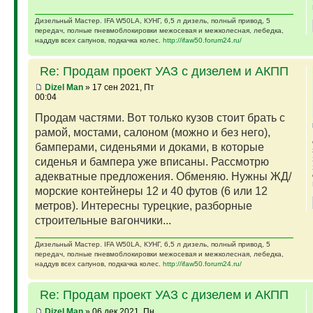
Дизельный Мастер. IFA W50LA, КУНГ, 6,5 л дизель, полный привод, 5
передач, полные пневмоблокировки межосевая и межколесная, лебедка,
наддув всех сапунов, подкачка колес.
http://ifaw50.forum24.ru/
Re: Продам проект УАЗ с дизелем и АКПП
Dizel Man
» 17 сен 2021, Пт
00:04
Продам частями. Вот только кузов стоит брать с
рамой, мостами, салоном (можно и без него),
бамперами, сиденьями и доками, в которые
сиденья и бампера уже вписаны. Рассмотрю
адекватные предложения. Обменяю. Нужны ЖД/
морские контейнеры 12 и 40 футов (6 или 12
метров). Интересны турецкие, разборные
строительные вагончики...
Дизельный Мастер. IFA W50LA, КУНГ, 6,5 л дизель, полный привод, 5
передач, полные пневмоблокировки межосевая и межколесная, лебедка,
наддув всех сапунов, подкачка колес.
http://ifaw50.forum24.ru/
Re: Продам проект УАЗ с дизелем и АКПП
Dizel Man
» 06 дек 2021, Пн