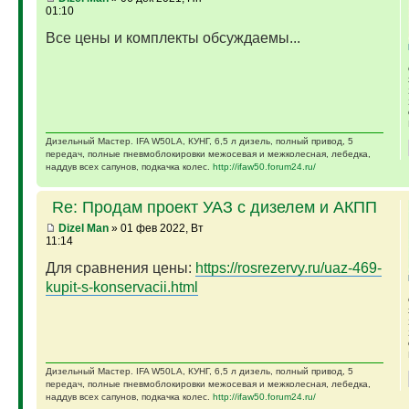
01:10
Все цены и комплекты обсуждаемы...
Дизельный Мастер. IFA W50LA, КУНГ, 6,5 л дизель, полный привод, 5
передач, полные пневмоблокировки межосевая и межколесная, лебедка,
наддув всех сапунов, подкачка колес.
http://ifaw50.forum24.ru/
Re: Продам проект УАЗ с дизелем и АКПП
Dizel Man
» 01 фев 2022, Вт
11:14
Для сравнения цены:
https://rosrezervy.ru/uaz-469-
kupit-s-konservacii.html
Дизельный Мастер. IFA W50LA, КУНГ, 6,5 л дизель, полный привод, 5
передач, полные пневмоблокировки межосевая и межколесная, лебедка,
наддув всех сапунов, подкачка колес.
http://ifaw50.forum24.ru/