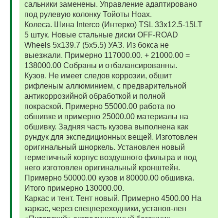
сальники заменены. Управление адаптировано
под рулевую колонку Тойоты Ноах.
Колеса. Шина Interco (Интерко) TSL 33x12.5-15LT
5 штук. Новые стальные диски OFF-ROAD
Wheels 5x139.7 (5x5.5) УАЗ. Из бокса не
выезжали. Примерно 117000.00. + 21000.00 =
138000.00 Собраны и отбалансированны.
Кузов. Не имеет следов коррозии, обшит
рифленым аллюминием, с предварительной
антикоррозийной обработкой и полной
покраской. Примерно 55000.00 работа по
обшивке и примерно 25000.00 материалы на
обшивку. Задняя часть кузова выполнена как
рундук для экспедиционных вещей. Изготовлен
оригинальный шноркель. Установлен новый
герметичный корпус воздушного фильтра и под
него изготовлен оригинальный кронштейн.
Примерно 50000.00 кузов и 80000.00 обшивка.
Итого примерно 130000.00.
Каркас и тент. Тент новый. Примерно 4500.00 На
каркас, через спецпереходники, установ-лен