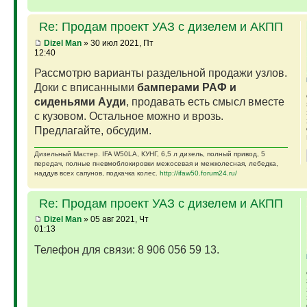
Re: Продам проект УАЗ с дизелем и АКПП
Dizel Man
» 30 июл 2021, Пт
12:40
Рассмотрю варианты раздельной продажи узлов.
Доки с вписанными
бамперами РАФ и
сиденьями Ауди
, продавать есть смысл вместе
с кузовом. Остальное можно и врозь.
Предлагайте, обсудим.
Дизельный Мастер. IFA W50LA, КУНГ, 6,5 л дизель, полный привод, 5
передач, полные пневмоблокировки межосевая и межколесная, лебедка,
наддув всех сапунов, подкачка колес.
http://ifaw50.forum24.ru/
Re: Продам проект УАЗ с дизелем и АКПП
Dizel Man
» 05 авг 2021, Чт
01:13
Телефон для связи: 8 906 056 59 13.