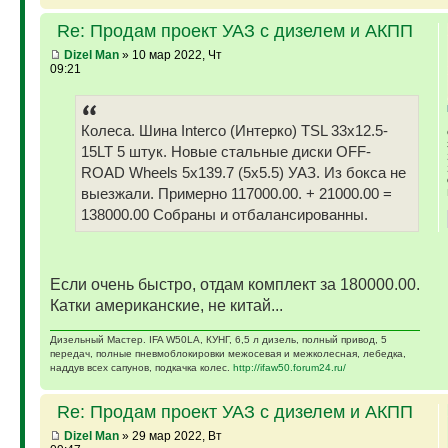
Re: Продам проект УАЗ с дизелем и АКПП
Dizel Man
» 10 мар 2022, Чт
09:21
Колеса. Шина Interco (Интерко) TSL 33x12.5-
15LT 5 штук. Новые стальные диски OFF-
ROAD Wheels 5x139.7 (5x5.5) УАЗ. Из бокса не
выезжали. Примерно 117000.00. + 21000.00 =
138000.00 Собраны и отбалансированны.
Если очень быстро, отдам комплект за 180000.00.
Катки американские, не китай...
Дизельный Мастер. IFA W50LA, КУНГ, 6,5 л дизель, полный привод, 5
передач, полные пневмоблокировки межосевая и межколесная, лебедка,
наддув всех сапунов, подкачка колес.
http://ifaw50.forum24.ru/
Re: Продам проект УАЗ с дизелем и АКПП
Dizel Man
» 29 мар 2022, Вт