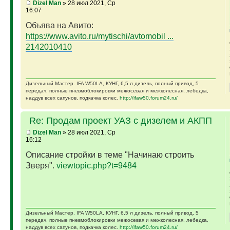
Dizel Man
» 28 июл 2021, Ср
16:07
Объява на Авито:
https://www.avito.ru/mytischi/avtomobil ...
2142010410
Дизельный Мастер. IFA W50LA, КУНГ, 6,5 л дизель, полный привод, 5
передач, полные пневмоблокировки межосевая и межколесная, лебедка,
наддув всех сапунов, подкачка колес.
http://ifaw50.forum24.ru/
Re: Продам проект УАЗ с дизелем и АКПП
Dizel Man
» 28 июл 2021, Ср
16:12
Описание стройки в теме "Начинаю строить
Зверя".
viewtopic.php?t=9484
Дизельный Мастер. IFA W50LA, КУНГ, 6,5 л дизель, полный привод, 5
передач, полные пневмоблокировки межосевая и межколесная, лебедка,
наддув всех сапунов, подкачка колес.
http://ifaw50.forum24.ru/