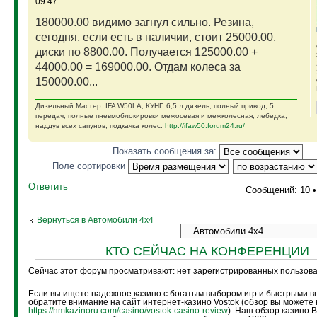
09:47
180000.00 видимо загнул сильно. Резина,
сегодня, если есть в наличии, стоит 25000.00,
диски по 8800.00. Получается 125000.00 +
44000.00 = 169000.00. Отдам колеса за
150000.00...
Дизельный Мастер. IFA W50LA, КУНГ, 6,5 л дизель, полный привод, 5
передач, полные пневмоблокировки межосевая и межколесная, лебедка,
наддув всех сапунов, подкачка колес.
http://ifaw50.forum24.ru/
Показать сообщения за:
Поле сортировки
Ответить
Сообщений: 10 
Вернуться в Автомобили 4х4
КТО СЕЙЧАС НА КОНФЕРЕНЦИИ
Сейчас этот форум просматривают: нет зарегистрированных пользоват
Если вы ищете надежное казино с богатым выбором игр и быстрыми в
обратите внимание на сайт интернет-казино Vostok (обзор вы можете 
https://hmkazinoru.com/casino/vostok-casino-review
). Наш обзор казино 