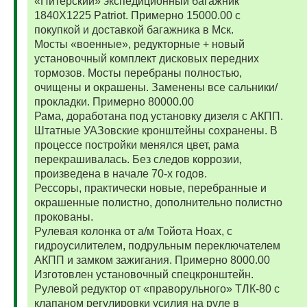
«Питерский» экспедиционный багажник
1840Х1225 Patriot. Примерно 15000.00 с
покупкой и доставкой багажника в Мск.
Мосты «военные», редукторные + новый
установочный комплект дисковых передних
тормозов. Мосты перебраны полностью,
очищены и окрашены. Заменены все сальники/
прокладки. Примерно 80000.00
Рама, доработана под установку дизеля с АКПП.
Штатные УАЗовские кронштейны сохранены. В
процессе постройки менялся цвет, рама
перекрашивалась. Без следов коррозии,
произведена в начале 70-х годов.
Рессоры, практически новые, перебранные и
окрашенные полистно, дополнительно полистно
прокованы.
Рулевая колонка от а/м Тойота Ноах, с
гидроусилителем, подрульным переключателем
АКПП и замком зажигания. Примерно 8000.00
Изготовлен установочный спецкронштейн.
Рулевой редуктор от «праворульного» ТЛК-80 с
клапаном регулировки усилия на руле в