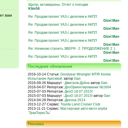
Щугор, катамараны. Отчет о поездке
Klim58
ет вам
Re: Продам проект УАЗ с дизелем и АКПП
я
Dizel Man
Re: Продам проект УАЗ с дизелем и АКПП
Dizel Man
Re: Продам проект УАЗ с дизелем и АКПП
Dizel Man
Re: Продам проект УАЗ с дизелем и АКПП
Dizel Man
Re: Начинаю строить ЗВЕРЯ - 2. ПРОДОЛЖЕНИЕ 2 :)
Dizel Man
Re: Продам проект УАЗ с дизелем и АКПП
Dizel Man
Последние обновления
2016-10-14 Статья:
Goodyear Wrangler MT/R Kevlar.
Испытание Арктикой.
автор
Gan
2016-09-26 Маршрут :
Дмитров-Дубна
автор
Gan
2016-04-07 Репортаж:
ДезОриентирование №1604
2015-07-03 Репортаж:
ДезО 18.07.2015!
2015-07-03 Маршрут :
ДезО 18.07.2015!
автор
Gan
2014-04-28 Репортаж:
Дрезна 2014
2013-12-27 Сервис:
Toyota Land Cruiser Club
2013-11-21 Сервис:
Мастерская авто-мото клуба
`ТракТорисТы`
Реклама